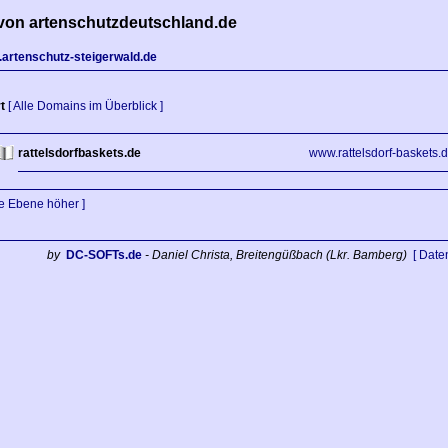
von artenschutzdeutschland.de
artenschutz-steigerwald.de
t
[ Alle Domains im Überblick ]
rattelsdorfbaskets.de
www.rattelsdorf-baskets.
ne Ebene höher ]
by
DC-SOFTs.de
- Daniel Christa, Breitengüßbach (Lkr. Bamberg)
[ Date