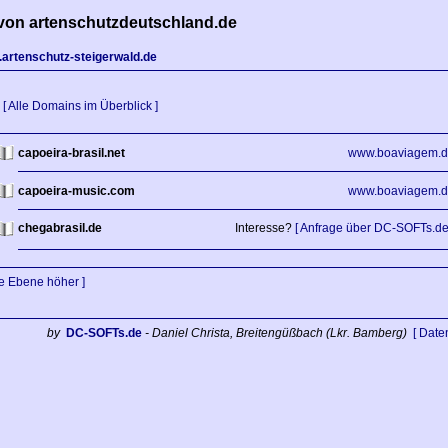
von artenschutzdeutschland.de
artenschutz-steigerwald.de
[ Alle Domains im Überblick ]
capoeira-brasil.net
www.boaviagem.d
capoeira-music.com
www.boaviagem.d
chegabrasil.de
Interesse?
[ Anfrage über DC-SOFTs.de
ne Ebene höher ]
by
DC-SOFTs.de
- Daniel Christa, Breitengüßbach (Lkr. Bamberg)
[ Date